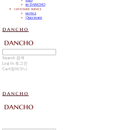
used
by DANCHO
customer service
notice
Questions
dancho
Search
검색
Log In
로그인
Cart
장바구니
dancho