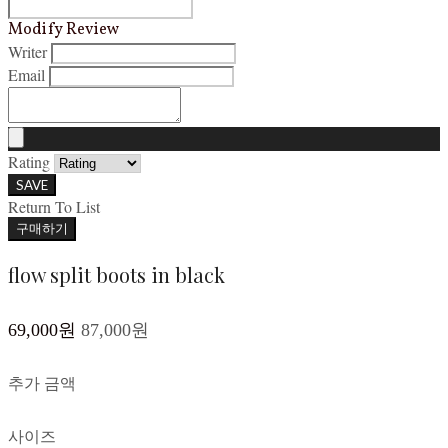
Modify Review
Writer
Email
Rating
SAVE
Return To List
구매하기
flow split boots in black
69,000원
87,000원
추가 금액
사이즈