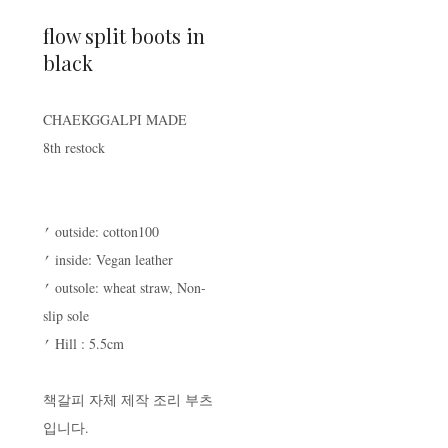
flow split boots in
black
CHAEKGGALPI MADE
8th restock
⎖ outside: cotton100
⎖ inside: Vegan leather
⎖ outsole: wheat straw, Non-
slip sole
⎖ Hill : 5.5cm
책갈피 자체 제작 조리 부츠
입니다.