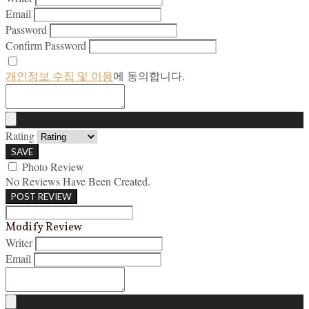
Email
Password
Confirm Password
개인정보 수집 및 이용
에 동의합니다.
Rating
SAVE
Photo Review
No Reviews Have Been Created.
POST REVIEW
Modify Review
Writer
Email