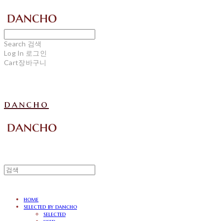
Search
검색
Log In
로그인
Cart
장바구니
dancho
home
selected by dancho
selected