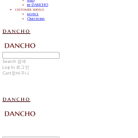
used
by DANCHO
customer service
notice
Questions
dancho
Search
검색
Log In
로그인
Cart
장바구니
dancho