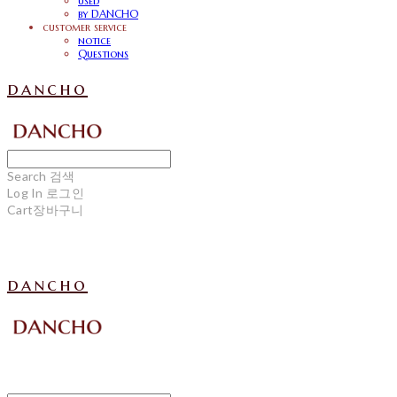
used
by DANCHO
customer service
notice
Questions
dancho
Search
검색
Log In
로그인
Cart
장바구니
dancho