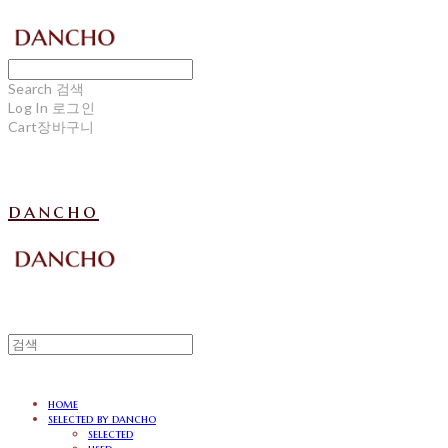
Search
검색
Log In
로그인
Cart
장바구니
dancho
home
selected by dancho
selected