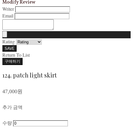
Modify Review
Writer
Email
Rating
SAVE
Return To List
구매하기
124. patch light skirt
47,000원
추가 금액
수량