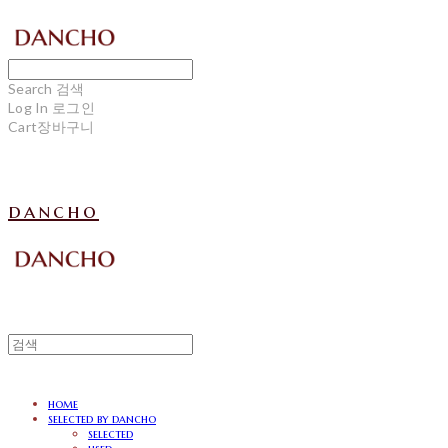
Search
검색
Log In
로그인
Cart
장바구니
dancho
home
selected by dancho
selected