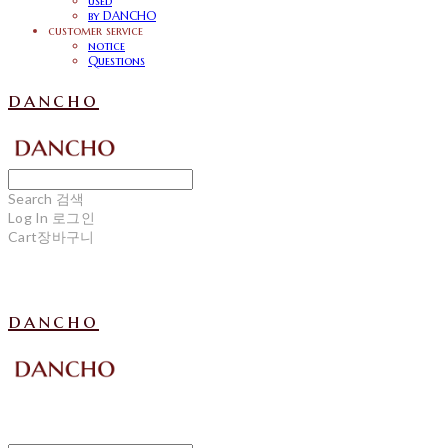
used
by DANCHO
customer service
notice
Questions
dancho
Search
검색
Log In
로그인
Cart
장바구니
dancho