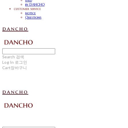
used
by DANCHO
customer service
notice
Questions
dancho
Search
검색
Log In
로그인
Cart
장바구니
dancho