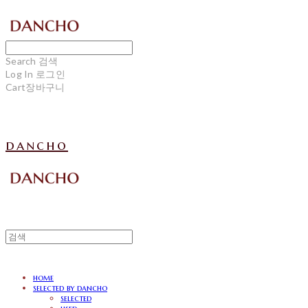
Search
검색
Log In
로그인
Cart
장바구니
dancho
home
selected by dancho
selected